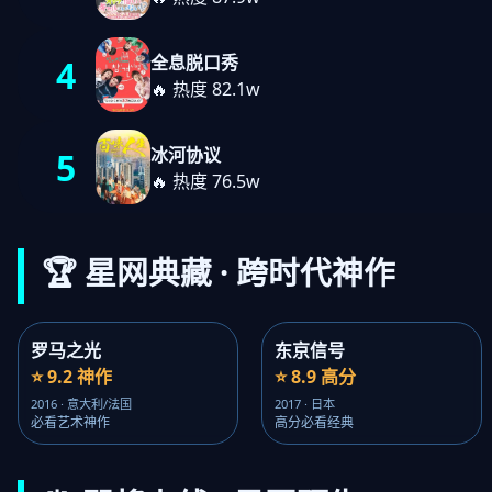
全息脱口秀
4
🔥 热度 82.1w
冰河协议
5
🔥 热度 76.5w
🏆 星网典藏 · 跨时代神作
罗马之光
东京信号
⭐ 9.2 神作
⭐ 8.9 高分
2016 · 意大利/法国
2017 · 日本
必看艺术神作
高分必看经典