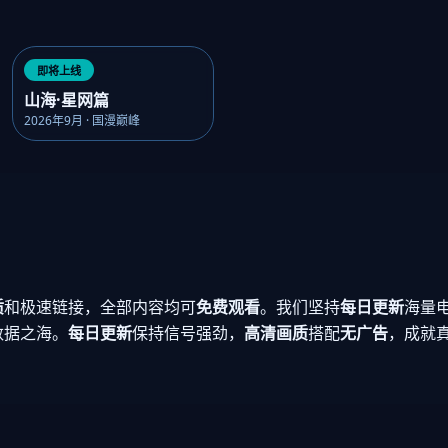
即将上线
山海·星网篇
2026年9月 · 国漫巅峰
质
和极速链接，全部内容均可
免费观看
。我们坚持
每日更新
海量
数据之海。
每日更新
保持信号强劲，
高清画质
搭配
无广告
，成就