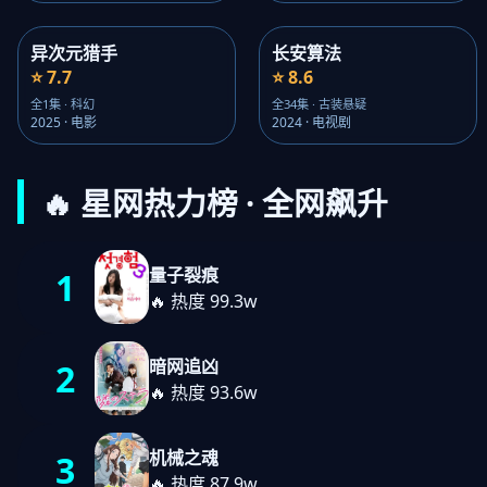
异次元猎手
长安算法
⭐ 7.7
⭐ 8.6
全1集 · 科幻
全34集 · 古装悬疑
2025 · 电影
2024 · 电视剧
🔥 星网热力榜 · 全网飙升
量子裂痕
1
🔥 热度 99.3w
暗网追凶
2
🔥 热度 93.6w
机械之魂
3
🔥 热度 87.9w