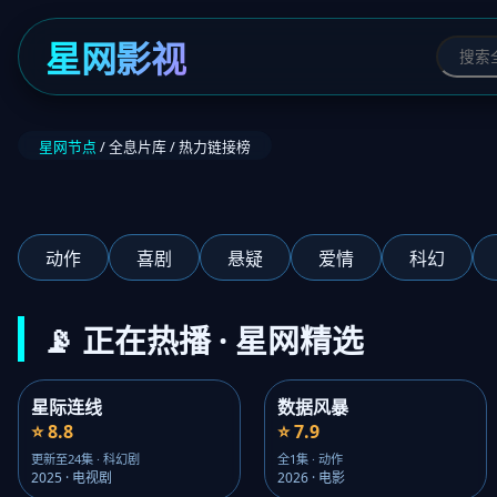
星网影视
星网节点
/ 全息片库 / 热力链接榜
‹
动作
喜剧
悬疑
爱情
科幻
📡 正在热播 · 星网精选
星际连线
数据风暴
⭐ 8.8
⭐ 7.9
更新至24集 · 科幻剧
全1集 · 动作
2025 · 电视剧
2026 · 电影