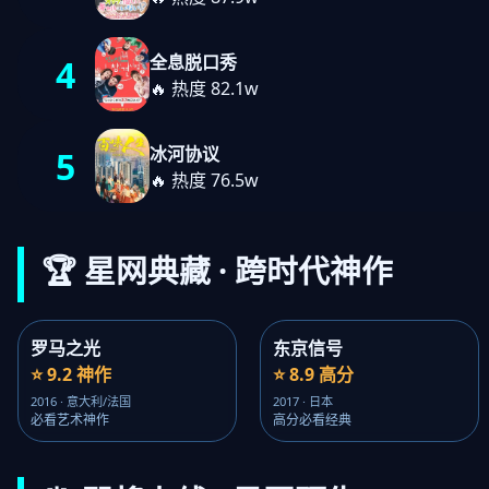
全息脱口秀
4
🔥 热度 82.1w
冰河协议
5
🔥 热度 76.5w
🏆 星网典藏 · 跨时代神作
罗马之光
东京信号
⭐ 9.2 神作
⭐ 8.9 高分
2016 · 意大利/法国
2017 · 日本
必看艺术神作
高分必看经典