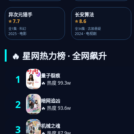
异次元猎手
长安算法
⭐ 7.7
⭐ 8.6
全1集 · 科幻
全34集 · 古装悬疑
2025 · 电影
2024 · 电视剧
🔥 星网热力榜 · 全网飙升
量子裂痕
1
🔥 热度 99.3w
暗网追凶
2
🔥 热度 93.6w
机械之魂
3
🔥 热度 87.9w