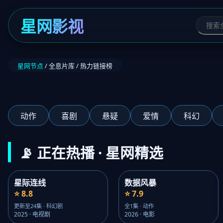
星网影视
星网节点
/ 全息片库 / 热力链接榜
‹
动作
喜剧
悬疑
爱情
科幻
📡 正在热播 · 星网精选
星际连线
数据风暴
⭐ 8.8
⭐ 7.9
更新至24集 · 科幻剧
全1集 · 动作
2025 · 电视剧
2026 · 电影