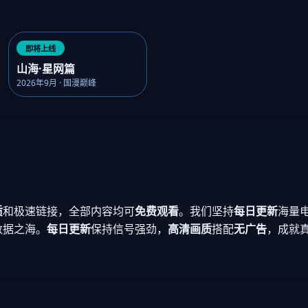
即将上线
山海·星网篇
2026年9月 · 国漫巅峰
质
和极速链接，全部内容均可
免费观看
。我们坚持
每日更新
海量
数据之海。
每日更新
保持信号强劲，
高清画质
搭配
无广告
，成就